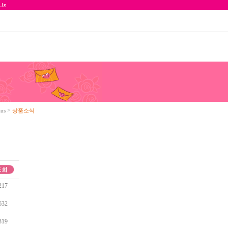
>
zus
상품소식
217
632
319