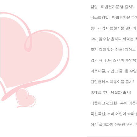
삼립 - 마법천자문 빵 출시!
베스트양말 - 마법천자문 한
동아제약 마법천자문 멀티비타
꼬마 잠수함 올리의 짜먹는 초
모기 걱정 없는 여름! 다이브
얌의 큐티 3피스 여아 수영복
미스터쿨, 귀엽고 쿨~한 수영
런던클레스 아동이불 출시!
홈테크 부비 욕실화 출시!
따뜻하고 편안한~ 부비 아동
푹신푹신, 부비 어린이 쇼파 
삼선 실내화의 산뜻한 변신, 