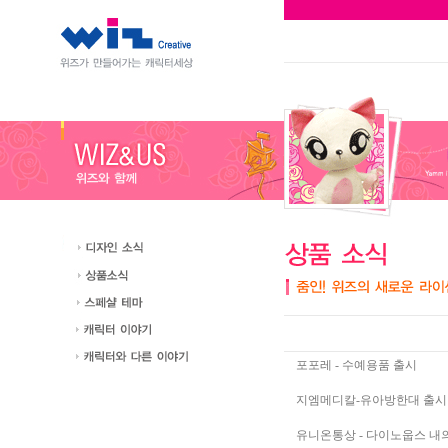
포포레 - 수예용품 출시
지엠메디칼-유아방한대 출시
유니온통상 - 다이노웁스 내