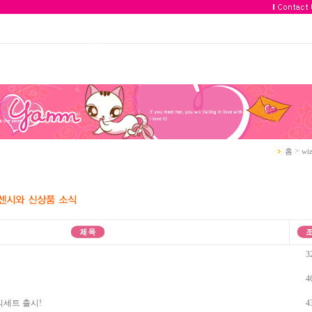
>
홈
wi
3
4
의세트 출시!
4