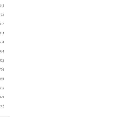
345
173
397
853
584
984
695
776
946
635
079
712