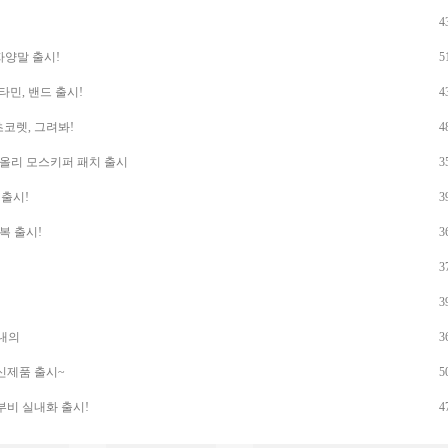
4
자양말 출시!
5
민, 밴드 출시!
4
코렛, 그려봐!
4
 올리 모스키퍼 패치 출시
3
 출시!
3
복 출시!
3
3
3
내의
3
신제품 출시~
5
부비 실내화 출시!
4