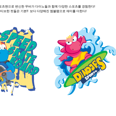
츠맨으로 변신한 무바가 다이노들과 함께 다양한 스포츠를 경험한다!
티브한 컷들은 기본!! 보다 다양해진 엠블램으로 재미를 더한다!