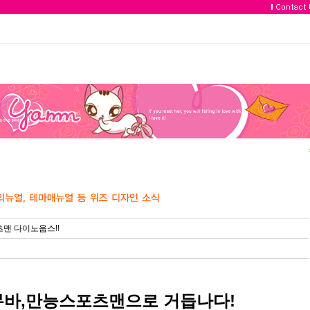
맨 다이노웁스!!
무바,만능스포츠맨으로 거듭나다!