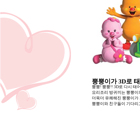
뿡뿡이가
3D
로 
뿡뿡
!
뿡뿡
!! 3D
로 다시 태
요리조리 방귀끼는 뿡뿡이
더욱더 유쾌해진 뿡뿡이가 
뿡뿡이와 친구들이 기다리