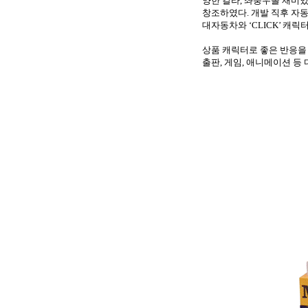
양한 칼라
,
좌충우돌 재미있
창조하였다
.
개발 직후 자
대자동차와
‘CLICK’
캐릭터
상품 캐릭터로 좋은 반응을
출판
,
게임
,
애니메이션 등 