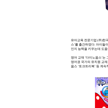
유아교육 전문기업
(
주
)
한국
스
’
를 출간하였다
.
아이들이
인지 능력을 키우는데 도움
영어 교재
‘
다이노웁스
’
는 
영어권 국가의 유치원 교재
웁스
‘
토크트리북
’
등 계속